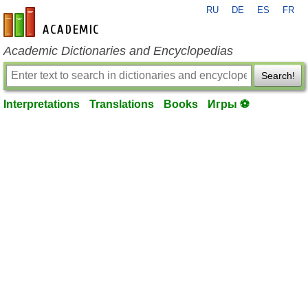
RU
DE
ES
FR
en-academic.com
Academic Dictionaries and Encyclopedias
Search!
Interpretations
Translations
Books
Игры ⚽