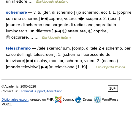
un riflettore …
Enciclopedia di italiano
schermare
— v. tr. [der. di schermo ] (io schérmo, ecc.). 1. [coprire
con uno schermo] ▶◀ coprire, velare. ◀▶ scoprire. 2. (tecn.)
[munire di schermo una sorgente di radiazione, soprattutto
luminosa: s. un riflettore ] ▶◀ Ⓖ attenuare, Ⓖ coprire,
Ⓖ oscurare.… …
Enciclopedia Italiana
teleschermo
— /tele skermo/ s.m. [comp. di tele 2 e schermo, per
calco dell ingl. telescreen ]. 1. [schermo fluorescente del
televisore] ▶◀ display, monitor, schermo, video. 2. (estens.)
[mondo televisivo] ▶◀ [➨ televisione (1. b)] …
Enciclopedia Italiana
© Academic, 2000-2026
18+
Contact us:
Technical Support
,
Advertising
Dictionaries export
, created on PHP,
Joomla,
Drupal,
WordPress,
MODx.