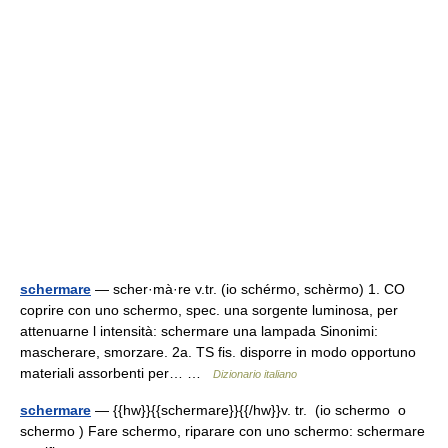
schermare
— scher·mà·re v.tr. (io schérmo, schèrmo) 1. CO
coprire con uno schermo, spec. una sorgente luminosa, per
attenuarne l intensità: schermare una lampada Sinonimi:
mascherare, smorzare. 2a. TS fis. disporre in modo opportuno
materiali assorbenti per… …
Dizionario italiano
schermare
— {{hw}}{{schermare}}{{/hw}}v. tr. (io schermo o
schermo ) Fare schermo, riparare con uno schermo: schermare