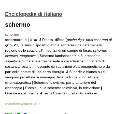
Enciclopedia di italiano
schermo
schermo
schermo(o -e-)
s. m.
1
Riparo, difesa (
anche fig.
):
farsi schermo di
qlco.
2
Qualsiasi dispositivo atto a sottrarre una determinata
regione dello spazio all'influenza di un campo di forze:
schermo
elettrico
,
magnetico
|
Schermo luminescente o fluorescente,
superficie di materiale trasparente a cui aderisce uno strato di
sostanza resa luminescente da radiazioni elettromagnetiche e da
particelle dotate di una certa energia.
3
Superficie bianca su cui
vengono proiettate le immagini della pellicola fotografica e
cinematografica
|
Schermo televisivo, parte anteriore del
cinescopio
|
Piccolo –s, lo schermo televisivo, la televisione
|
Grande –s, il cinema.
4
(
est.
) Cinematografo:
divi dello –s
.
Enciclopedia di italiano
.
2013
.