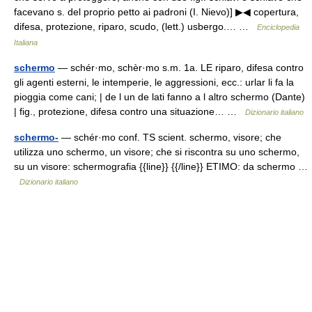
facevano s. del proprio petto ai padroni (I. Nievo)] ▶◀ copertura,
difesa, protezione, riparo, scudo, (lett.) usbergo.… …
Enciclopedia
Italiana
schermo
— schér·mo, schèr·mo s.m. 1a. LE riparo, difesa contro
gli agenti esterni, le intemperie, le aggressioni, ecc.: urlar li fa la
pioggia come cani; | de l un de lati fanno a l altro schermo (Dante)
| fig., protezione, difesa contro una situazione… …
Dizionario italiano
schermo-
— schér·mo conf. TS scient. schermo, visore; che
utilizza uno schermo, un visore; che si riscontra su uno schermo,
su un visore: schermografia {{line}} {{/line}} ETIMO: da schermo …
Dizionario italiano