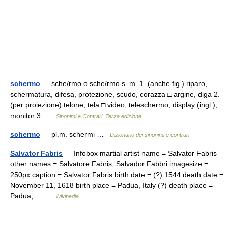
schermo
— sche/rmo o sche/rmo s. m. 1. (anche fig.) riparo,
schermatura, difesa, protezione, scudo, corazza □ argine, diga 2.
(per proiezione) telone, tela □ video, teleschermo, display (ingl.),
monitor 3 …
Sinonimi e Contrari. Terza edizione
schermo
— pl.m. schermi …
Dizionario dei sinonimi e contrari
Salvator Fabris
— Infobox martial artist name = Salvator Fabris
other names = Salvatore Fabris, Salvador Fabbri imagesize =
250px caption = Salvator Fabris birth date = (?) 1544 death date =
November 11, 1618 birth place = Padua, Italy (?) death place =
Padua,… …
Wikipedia