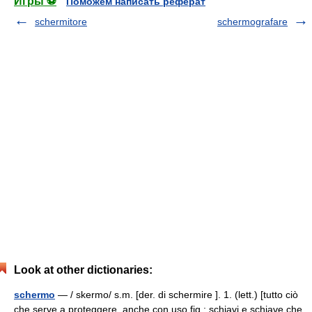
Игры ⚽
Поможем написать реферат
schermitore
schermografare
Look at other dictionaries:
schermo
— / skermo/ s.m. [der. di schermire ]. 1. (lett.) [tutto ciò
che serve a proteggere, anche con uso fig.: schiavi e schiave che